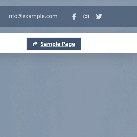
info@example.com
Sample Page