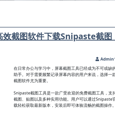
 高效截图软件下载Snipaste截图
在日常办公与学习中，屏幕截图工具已经成为不可或缺
助手。对于需要频繁记录屏幕内容的用户来说，选择一
截图软件尤为重要。
Snipaste截图工具是一款广受欢迎的免费截图工具，支
截图、贴图以及多种实用功能。用户可以通过Snipaste
载轻松获取最新版本，安装后即可体验流畅的截图操作