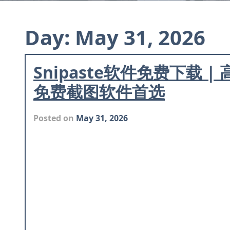
Day:
May 31, 2026
Snipaste软件免费下载 |
免费截图软件首选
Posted on
May 31, 2026