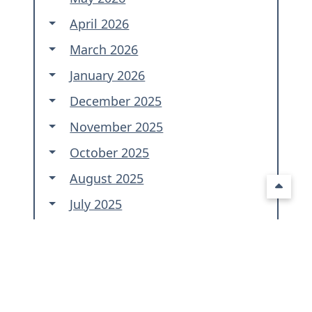
April 2026
March 2026
January 2026
December 2025
November 2025
October 2025
August 2025
July 2025
June 2025
March 2025