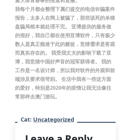
重大体育赛事的报道和直播。
我每个月都会整理下属们提交的电信诈骗案件
报告，太多人在网上被骗了，那些该死的杀猪
盘骗局根本就处理不完。 亚博提供的服务做
的很好，我自己都在使用亚博软件，只有极少
数人是真正痴迷于此的赌徒，竞猜需求是客观
而真实存在的。 我受我丈夫的影响下载了亚
博，我竞猜中国好声音的冠军获得者。 我的
工作是一名设计师，所以我对软件的外观和前
端涉及要求很苛刻。 生活中我有一些这方面
的爱好，特别是2020年的疫情让我无法像往
常那样去澳门游玩。
Cat:
Uncategorized
Leave a Reply