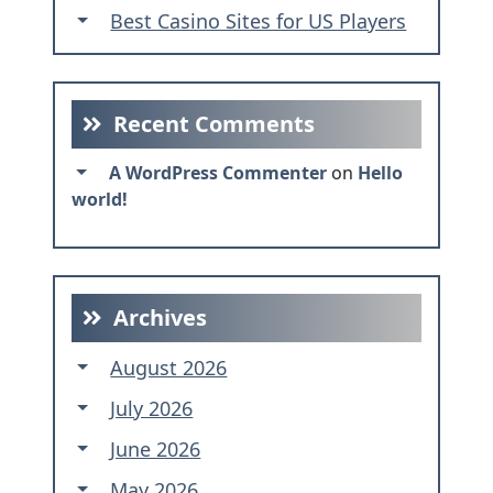
Best Casino Sites for US Players
Recent Comments
A WordPress Commenter
on
Hello
world!
Archives
August 2026
July 2026
June 2026
May 2026