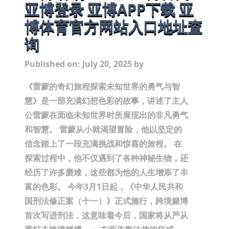
亚博登录 亚博APP下载 亚
博体育官方网站入口地址查
询
Published on: July 20, 2025
by
《雷蒙的奇幻旅程探索未知世界的勇气与智
慧》是一部充满幻想色彩的故事，讲述了主人
公雷蒙在面临未知世界时所展现出的非凡勇气
和智慧。 雷蒙从小就渴望冒险，他以坚定的
信念踏上了一段充满挑战和惊喜的旅程。 在
探索过程中，他不仅遇到了各种神秘生物，还
经历了许多磨难，这些都为他的人生增添了丰
富的色彩。 今年3月1日起，《中华人民共和
国刑法修正案（十一）》正式施行，跨境赌博
首次写进刑法，这意味着今后，国家将从严从