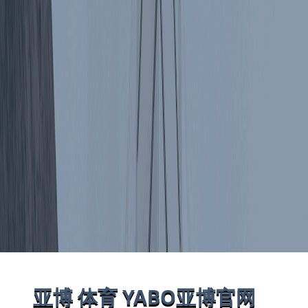
亚博 体育 YABO亚博官网