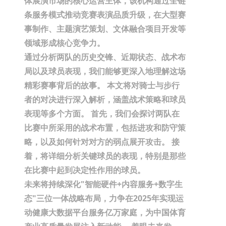
体展演市场的核心运营主体，该机构通过全链
条服务模式推动竞赛表演品质升级，在大型赛
事制作、主题演艺策划、文体融合项目开发等
领域形成核心竞争力。
通过分析两队的历史交锋、近期状态、战术布
局以及球员表现，我们能够更深入地理解这场
精彩赛事背后的故事。 本文将对骑士与步行
者的对决进行深入解析，涵盖战术策略和球员
表现等多个方面。 首先，我们会探讨两队在
比赛中所采用的战术布置，包括进攻和防守策
略，以及如何针对对方的弱点展开攻击。 接
着，将详细分析关键球员的表现，特别是那些
在比赛中起到决定性作用的球员。
未来将持续深化"智能硬件+内容服务+数字生
态"三位一体战略布局，力争在2025年实现运
动健康大数据平台服务亿万家庭，为中国体育