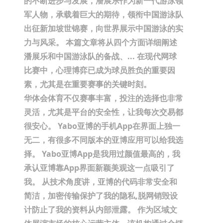
的不断进步与发展，潘展乐作为新一代游泳领
军人物，承载着巨大的期待，领衔中国游泳队
出征新加坡世锦赛，向世界展示中国游泳的实
力与风采。 本篇文章将从四个方面详细阐述
潘展乐和中国游泳队的备战、... 在现代网球
比赛中，心理博弈已成为球员胜负的重要因
素，尤其是在重要赛事的关键时刻。
华体会体育不仅赛事丰富，投注的选择也非常
灵活，尤其是平台的安全性，让我每次交易都
很安心。 Yabo亚博的手机App在界面上独一
无二，有很多不同版本的亚博应用可以给我选
择。 Yabo亚博App是我用过颜值最高的，我
承认亚博靠App界面新颖美观这一点吸引了
我。 从技术角度讲，亚博的代码非常安全和
简洁，加密传输保护了我的隐私,脱网销毁设
计防止了我的资料从内部泄露。 作为区域文