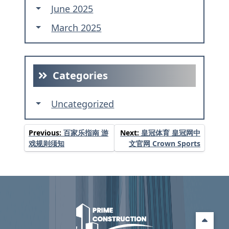
June 2025
March 2025
Categories
Uncategorized
Post
Previous:
百家乐指南 游
Next:
皇冠体育 皇冠网中
navigation
戏规则须知
文官网 Crown Sports