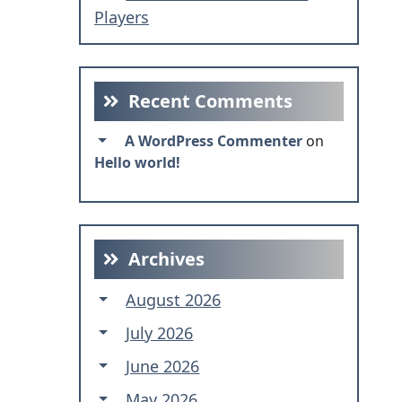
Players
Recent Comments
A WordPress Commenter
on
Hello world!
Archives
August 2026
July 2026
June 2026
May 2026