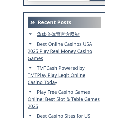
Recent Posts
华体会体育官方网站
Best Online Casinos USA
2025 Play Real Money Casino
Games
TMTCash Powered by
TMTPlay Play Legit Online
Casino Today
Play Free Casino Games
Online: Best Slot & Table Games
2025
Best Casino Sites for US