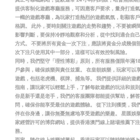
提供客制化遊戲專廳服務，可因應客戶要求，量身打造氣
一幟的遊戲專廳，為玩家打造熱烈的遊戲氣氛，彰顯客戶
格調。 此外，要時刻關注遊戲的走勢和趨勢，不要被瞬
影響判斷，要保持冷靜地觀察和分析，從中找到適合自己
方式。 不要將所有資金一次下注，應該將資金分成幾個
次下注只使用其中一部分，這樣可以有效控制風險。
同時，我們堅守「理性博彩」原則，所有服務僅限年滿1
戶參與，確保娛樂與責任並重。 在皇朝娛樂，玩家可以
遊戲，包括老虎機、棋牌、捕魚等。 我們提供詳細的遊
指南，讓玩家可以輕鬆上手，了解每款遊戲的玩法和規則
你是新手還是老手，我們的客服團隊都能提供幫助，解答
問，確保你能享受最佳的遊戲體驗。 從下注到獲獎，我
伴在你身邊，讓你無憂無慮地享受遊戲的樂趣。 星匯娛
家經營許可的博弈網站，提供香港澳門線上賭場推薦下注
務。
而家，隨住線上娛樂城興起，香港玩家可以隨時隨地喺 be