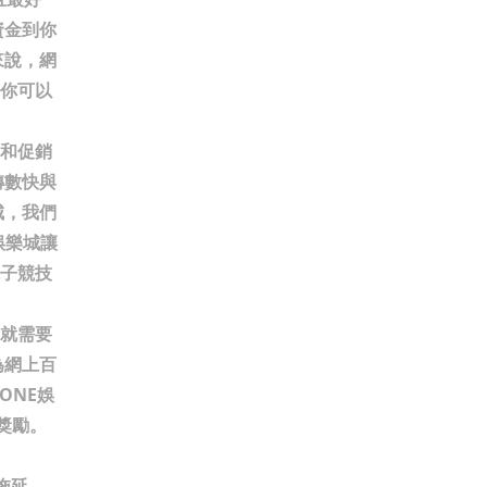
資金到你
來說，網
你可以
和促銷
轉數快與
城，我們
娛樂城讓
子競技
就需要
為網上百
ONE娛
得獎勵。
。
拖延。